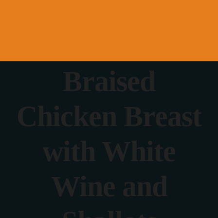
Braised
Chicken Breast
with White
Wine and