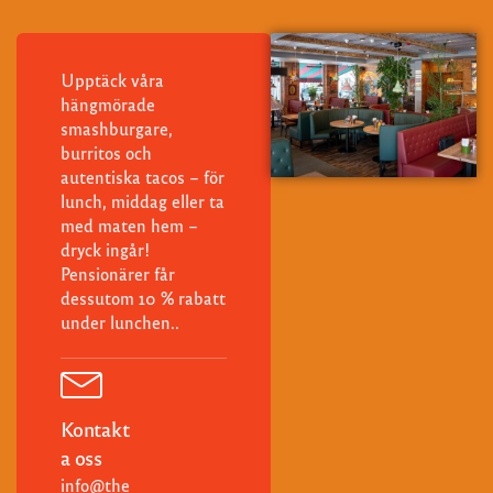
Upptäck våra
hängmörade
smashburgare,
burritos och
autentiska tacos – för
lunch, middag eller ta
med maten hem –
dryck ingår!
Pensionärer får
dessutom 10 % rabatt
under lunchen..
Kontakt
a oss
info@the