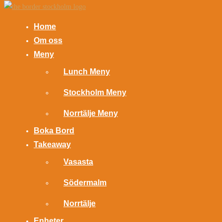
Home
Om oss
Meny
Lunch Meny
Stockholm Meny
Norrtälje Meny
Boka Bord
Takeaway
Vasasta
Södermalm
Norrtälje
Enheter