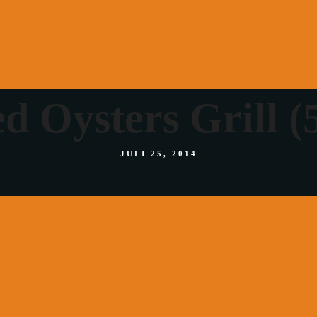
BOKA BORD
JE MENY
NORRTÄLJE
Takeaway
h Meny
Vasasta
holm Meny
Södermalm
d Oysters Grill (5
NTAKT
älje Meny
Boka Bord
Norrtälje
JULI 25, 2014
Kontakt