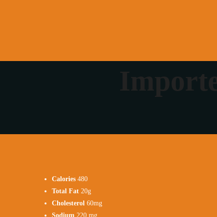
HOME
OM OSS
NORRTÄL
ENHETER
Meny
THE BORDER SÖDERMALM
Lunc
THE BORDER VASASTAN
Stock
Importe
KO
THE BORDER NORRTÄLJE
Home
Om oss
Norrt
Enheter
The Border Södermalm
The Border Vasastan
The Border Norrtälje
Calories
480
Total Fat
20g
Cholesterol
60mg
Sodium
220 mg