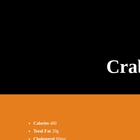
Cra
Calories
480
Total Fat
20g
Cholesterol
60mg